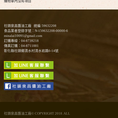
購物車內沒有項目
社頭泉昌醬油工廠 統編:59632208
食品業者登錄字號：N-159632208-00000-6
minalai10091@gmail.com
訂購專線：04-8739218
傳真訂購：04-8711881
彰化縣社頭鄉清水村清水岩路6-14號
有機黑豆,手工釀造,
醬油,壺底油,彰化,
社頭泉昌醬油工廠© COPYRIGHT 2018. ALL
社頭,古早味醬油,古
早味壺底油